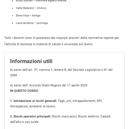
Muzio Stornelli – infermiere legale e forense.
Valter Ballantini – chimico.
Eliseo Fazzi – biologo.
Laura Iacobone – psicologa.
Tutti i docenti sono in possesso dei requisiti previsti dalla normativa vigente per
l’attività di docenza in materia di salute e sicurezza sul lavoro.
Informazioni utili
Ai sensi dell'art. 37, comma 1, lettera B, del Decreto Legislativo n.81 del
2008
Ai sensi dell’ Accordo Stato Regioni del 17 aprile 2025
IN QUESTO CORSO:
1. Introduzione ai rischi generali:
Tagli, urti, intrappolamenti; DPI;
Attrezzature; Ambienti di lavoro.
2. Rischi operativi principali:
Rischi meccanici; Rischi elettrici; Cadute
dall’alto e uso scale.