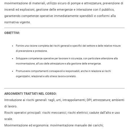
movimentazione di materiali, utilizzo sicuro di pompe e attrezzature, prevenzione di
incendi ed esplosioni, gestione delle emergenze e interazione con il pubblico,
garantendo competenze operative immediatamente spendibili e conformi alla
normativa vigente.
OBIETTIVI:
Fornire una visione completa dei rischi generali e specifici del settore e delle relative misure
di prevenzione e protezione.
Sviluppare competenze operative per lavorare in sicurezza, con particolare attenzione alla
movimentazione, all’uso delle attrezzature e alla gestione delle emergenze.
Promuovere comportamenti consapevoli e responsabili, anche in relazione ai rischi
organizzativi, relazionali e allo stress lavoro-correlato.
ARGOMENTI TRATTATI NEL CORSO:
Introduzione ai rischi generali: tagli, urti, intrappolamenti; DPI; attrezzature; ambienti
di lavoro.
Rischi operativi principali: rischi meccanici; rischi elettrici; cadute dall’alto e uso
scale.
Movimentazione ed ergonomia: movimentazione manuale dei carichi;