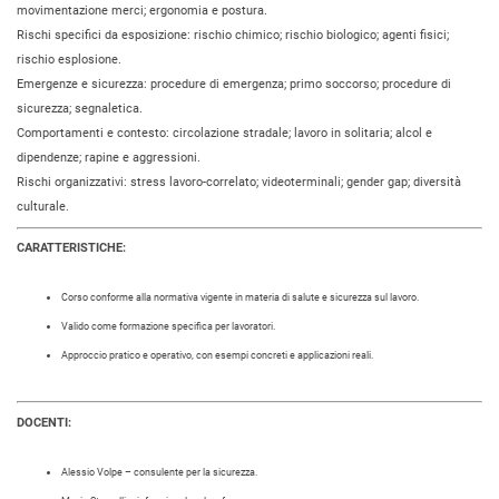
movimentazione merci; ergonomia e postura.
Rischi specifici da esposizione: rischio chimico; rischio biologico; agenti fisici;
rischio esplosione.
Emergenze e sicurezza: procedure di emergenza; primo soccorso; procedure di
sicurezza; segnaletica.
Comportamenti e contesto: circolazione stradale; lavoro in solitaria; alcol e
dipendenze; rapine e aggressioni.
Rischi organizzativi: stress lavoro-correlato; videoterminali; gender gap; diversità
culturale.
CARATTERISTICHE:
Corso conforme alla normativa vigente in materia di salute e sicurezza sul lavoro.
Valido come formazione specifica per lavoratori.
Approccio pratico e operativo, con esempi concreti e applicazioni reali.
DOCENTI:
Alessio Volpe – consulente per la sicurezza.