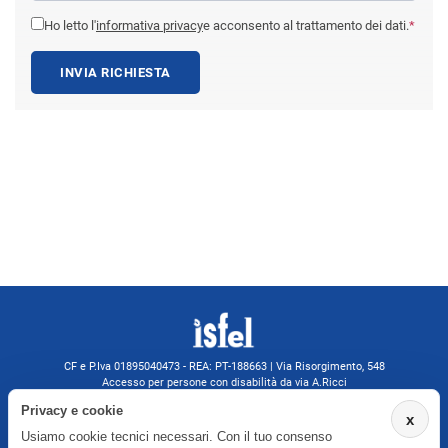
Ho letto l'
informativa privacy
e acconsento al trattamento dei dati.
*
INVIA RICHIESTA
CF e P.Iva 01895040473 - REA: PT-188663 | Via Risorgimento, 548
Accesso per persone con disabilità da via A.Ricci
Monsummano Terme (PT) | 0572 525202
Privacy e cookie
x
isfelformazione@gmail.com
Usiamo cookie tecnici necessari. Con il tuo consenso
isfel@pec.it