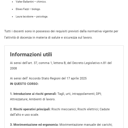
Valter Ballantini – chimico.
Eliseo Fazzi – biologo.
Laura Iacobone – psicologa.
Tutti i docenti sono in possesso dei requisiti previsti dalla normativa vigente per
l’attività di docenza in materia di salute e sicurezza sul lavoro.
Informazioni utili
Ai sensi dell'art. 37, comma 1, lettera B, del Decreto Legislativo n.81 del
2008
Ai sensi dell’ Accordo Stato Regioni del 17 aprile 2025
IN QUESTO CORSO:
1. Introduzione ai rischi generali:
Tagli, urti, intrappolamenti; DPI;
Attrezzature; Ambienti di lavoro.
2. Rischi operativi principali:
Rischi meccanici; Rischi elettrici; Cadute
dall’alto e uso scale.
3. Movimentazione ed ergonomia:
Movimentazione manuale dei carichi;