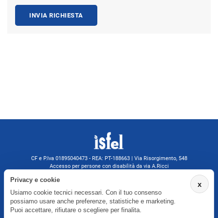
INVIA RICHIESTA
CF e P.Iva 01895040473 - REA: PT-188663 | Via Risorgimento, 548
Accesso per persone con disabilità da via A.Ricci
Monsummano Terme (PT) | 0572 525202
Privacy e cookie
x
isfelformazione@gmail.com
Usiamo cookie tecnici necessari. Con il tuo consenso
isfel@pec.it
possiamo usare anche preferenze, statistiche e marketing.
Informativa privacy
Puoi accettare, rifiutare o scegliere per finalita.