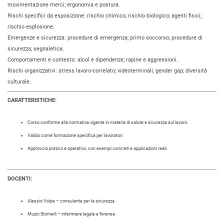
movimentazione merci; ergonomia e postura.
Rischi specifici da esposizione: rischio chimico; rischio biologico; agenti fisici;
rischio esplosione.
Emergenze e sicurezza: procedure di emergenza; primo soccorso; procedure di
sicurezza; segnaletica.
Comportamenti e contesto: alcol e dipendenze; rapine e aggressioni.
Rischi organizzativi: stress lavoro-correlato; videoterminali; gender gap; diversità
culturale.
CARATTERISTICHE:
Corso conforme alla normativa vigente in materia di salute e sicurezza sul lavoro.
Valido come formazione specifica per lavoratori.
Approccio pratico e operativo, con esempi concreti e applicazioni reali.
DOCENTI:
Alessio Volpe – consulente per la sicurezza.
Muzio Stornelli – infermiere legale e forense.