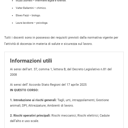
Muzio Stornelli – infermiere legale e forense.
Valter Ballantini – chimico.
Eliseo Fazzi – biologo.
Laura Iacobone – psicologa.
Tutti i docenti sono in possesso dei requisiti previsti dalla normativa vigente per
l’attività di docenza in materia di salute e sicurezza sul lavoro.
Informazioni utili
Ai sensi dell'art. 37, comma 1, lettera B, del Decreto Legislativo n.81 del
2008
Ai sensi dell’ Accordo Stato Regioni del 17 aprile 2025
IN QUESTO CORSO:
1. Introduzione ai rischi generali:
Tagli, urti, intrappolamenti; Gestione
animali; DPI; Attrezzature; Ambienti di lavoro.
2. Rischi operativi principali:
Rischi meccanici; Rischi elettrici; Cadute
dall’alto e uso scale.