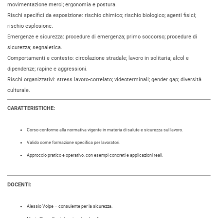
movimentazione merci; ergonomia e postura.
Rischi specifici da esposizione: rischio chimico; rischio biologico; agenti fisici;
rischio esplosione.
Emergenze e sicurezza: procedure di emergenza; primo soccorso; procedure di
sicurezza; segnaletica.
Comportamenti e contesto: circolazione stradale; lavoro in solitaria; alcol e
dipendenze; rapine e aggressioni.
Rischi organizzativi: stress lavoro-correlato; videoterminali; gender gap; diversità
culturale.
CARATTERISTICHE:
Corso conforme alla normativa vigente in materia di salute e sicurezza sul lavoro.
Valido come formazione specifica per lavoratori.
Approccio pratico e operativo, con esempi concreti e applicazioni reali.
DOCENTI:
Alessio Volpe – consulente per la sicurezza.