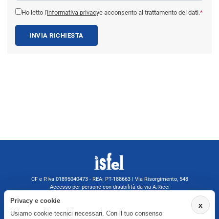
Ho letto l'
informativa privacy
e acconsento al trattamento dei dati.
*
INVIA RICHIESTA
CF e P.Iva 01895040473 - REA: PT-188663 | Via Risorgimento, 548
Accesso per persone con disabilità da via A.Ricci
Monsummano Terme (PT) | 0572 525202
Privacy e cookie
x
isfelformazione@gmail.com
Usiamo cookie tecnici necessari. Con il tuo consenso
isfel@pec.it