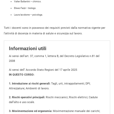
Valter Ballantini – chimico.
Eliseo Fazzi – biologo.
Laura Iacobone – psicologa.
Tutti i docenti sono in possesso dei requisiti previsti dalla normativa vigente per
l’attività di docenza in materia di salute e sicurezza sul lavoro.
Informazioni utili
Ai sensi dell'art. 37, comma 1, lettera B, del Decreto Legislativo n.81 del
2008
Ai sensi dell’ Accordo Stato Regioni del 17 aprile 2025
IN QUESTO CORSO:
1. Introduzione ai rischi generali:
Tagli, urti, intrappolamenti; DPI;
Attrezzature; Ambienti di lavoro.
2. Rischi operativi principali:
Rischi meccanici; Rischi elettrici; Cadute
dall’alto e uso scale.
3. Movimentazione ed ergonomia:
Movimentazione manuale dei carichi;