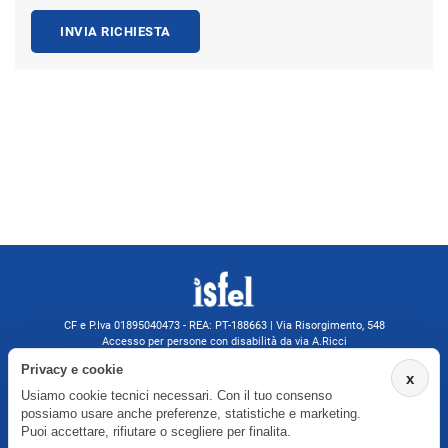
INVIA RICHIESTA
CF e P.Iva 01895040473 - REA: PT-188663 | Via Risorgimento, 548
Accesso per persone con disabilità da via A.Ricci
Monsummano Terme (PT) | 0572 525202
Privacy e cookie
x
isfelformazione@gmail.com
Usiamo cookie tecnici necessari. Con il tuo consenso
isfel@pec.it
possiamo usare anche preferenze, statistiche e marketing.
Informativa privacy
Puoi accettare, rifiutare o scegliere per finalita.