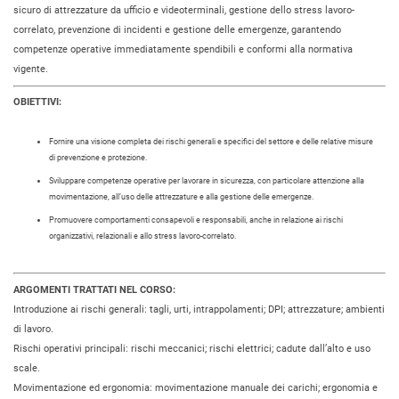
sicuro di attrezzature da ufficio e videoterminali, gestione dello stress lavoro-
correlato, prevenzione di incidenti e gestione delle emergenze, garantendo
competenze operative immediatamente spendibili e conformi alla normativa
vigente.
OBIETTIVI:
Fornire una visione completa dei rischi generali e specifici del settore e delle relative misure
di prevenzione e protezione.
Sviluppare competenze operative per lavorare in sicurezza, con particolare attenzione alla
movimentazione, all’uso delle attrezzature e alla gestione delle emergenze.
Promuovere comportamenti consapevoli e responsabili, anche in relazione ai rischi
organizzativi, relazionali e allo stress lavoro-correlato.
ARGOMENTI TRATTATI NEL CORSO:
Introduzione ai rischi generali: tagli, urti, intrappolamenti; DPI; attrezzature; ambienti
di lavoro.
Rischi operativi principali: rischi meccanici; rischi elettrici; cadute dall’alto e uso
scale.
Movimentazione ed ergonomia: movimentazione manuale dei carichi; ergonomia e