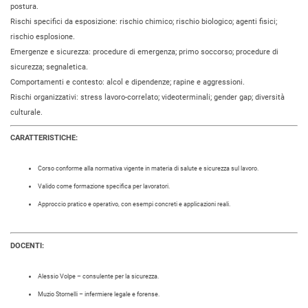
postura.
Rischi specifici da esposizione: rischio chimico; rischio biologico; agenti fisici;
rischio esplosione.
Emergenze e sicurezza: procedure di emergenza; primo soccorso; procedure di
sicurezza; segnaletica.
Comportamenti e contesto: alcol e dipendenze; rapine e aggressioni.
Rischi organizzativi: stress lavoro-correlato; videoterminali; gender gap; diversità
culturale.
CARATTERISTICHE:
Corso conforme alla normativa vigente in materia di salute e sicurezza sul lavoro.
Valido come formazione specifica per lavoratori.
Approccio pratico e operativo, con esempi concreti e applicazioni reali.
DOCENTI:
Alessio Volpe – consulente per la sicurezza.
Muzio Stornelli – infermiere legale e forense.