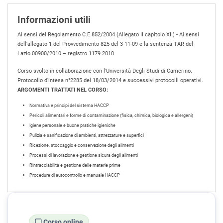
Informazioni utili
Ai sensi del Regolamento C.E.852/2004 (Allegato II capitolo XII) - Ai sensi
dell'allegato 1 del Provvedimento 825 del 3-11-09 e la sentenza TAR del
Lazio 00900/2010 – registro 1179 2010
Corso svolto in collaborazione con l'Università Degli Studi di Camerino.
Protocollo d’intesa n°2285 del 18/03/2014 e successivi protocolli operativi.
ARGOMENTI TRATTATI NEL CORSO:
Normativa e principi del sistema HACCP
Pericoli alimentari e forme di contaminazione (fisica, chimica, biologica e allergeni)
Igiene personale e buone pratiche igieniche
Pulizia e sanificazione di ambienti, attrezzature e superfici
Ricezione, stoccaggio e conservazione degli alimenti
Processi di lavorazione e gestione sicura degli alimenti
Rintracciabilità e gestione delle materie prime
Procedure di autocontrollo e manuale HACCP
Corso online