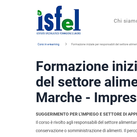
Isfel
Chi siam
Istituto
Corsi in e-learning
Formazione iniziale per responsabili del settore alime
specialistico
Formazione inizi
formazione
e
del settore alim
lavoro
Marche - Impres
SUGGERIMENTO PER L’IMPIEGO E SETTORE DI APP
Il corso è rivolto agli responsabili del settore alimen
conservazione o somministrazione di alimenti. Il perc