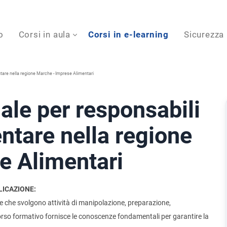
o
Corsi in aula
Corsi in e-learning
Sicurezza
ntare nella regione Marche - Imprese Alimentari
ale per responsabili
entare nella regione
e Alimentari
LICAZIONE:
tare che svolgono attività di manipolazione, preparazione,
orso formativo fornisce le conoscenze fondamentali per garantire la