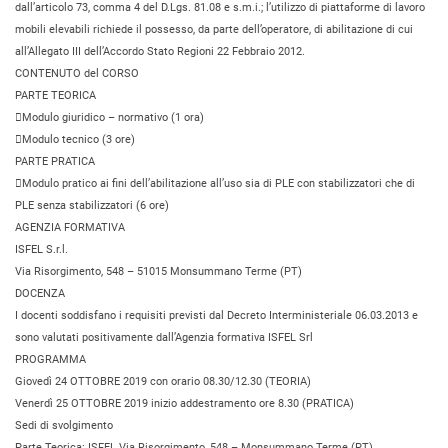
dall’articolo 73, comma 4 del D.Lgs. 81.08 e s.m.i.; l’utilizzo di piattaforme di lavoro
mobili elevabili richiede il possesso, da parte dell’operatore, di abilitazione di cui
all’Allegato III dell’Accordo Stato Regioni 22 Febbraio 2012.
CONTENUTO del CORSO
PARTE TEORICA
Modulo giuridico – normativo (1 ora)
Modulo tecnico (3 ore)
PARTE PRATICA
Modulo pratico ai fini dell’abilitazione all’uso sia di PLE con stabilizzatori che di
PLE senza stabilizzatori (6 ore)
AGENZIA FORMATIVA
ISFEL S.r.l.
Via Risorgimento, 548 – 51015 Monsummano Terme (PT)
DOCENZA
I docenti soddisfano i requisiti previsti dal Decreto Interministeriale 06.03.2013 e
sono valutati positivamente dall’Agenzia formativa ISFEL Srl
PROGRAMMA
Giovedì 24 OTTOBRE 2019 con orario 08.30/12.30 (TEORIA)
Venerdì 25 OTTOBRE 2019 inizio addestramento ore 8.30 (PRATICA)
Sedi di svolgimento
Parte Teorica: ISFEL Via Risorgimento, 548 – Monsummano Terme (PT)