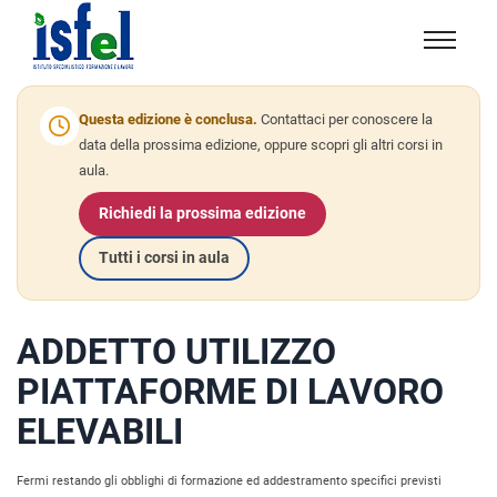
Isfel
Istituto
specialistico
Questa edizione è conclusa.
Contattaci per conoscere la
formazione
data della prossima edizione, oppure scopri gli altri corsi in
aula.
e
lavoro
Richiedi la prossima edizione
Tutti i corsi in aula
ADDETTO UTILIZZO
PIATTAFORME DI LAVORO
ELEVABILI
Fermi restando gli obblighi di formazione ed addestramento specifici previsti