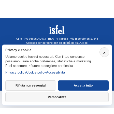
CF e P.Iva 01895040473 - REA: PT-188663 | Via Risorgimento, 548
Accesso per persone con disabilità da via A.Ricci
Monsummano Terme (PT) | 0572 525202
Privacy e cookie
x
isfelformazione@gmail.com
Usiamo cookie tecnici necessari. Con il tuo consenso
isfel@pec.it
possiamo usare anche preferenze, statistiche e marketing.
Informativa privacy
Puoi accettare, rifiutare o scegliere per finalita.
Privacy policy
Cookie policy
Accessibilita
Agenzia formativa iscritta a Formatemp
Rifiuta non essenziali
Accetta tutto
Personalizza
Richiedi informazioni
Dichiarazione di accessibilita