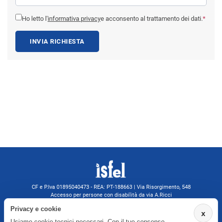
Ho letto l'
informativa privacy
e acconsento al trattamento dei dati.
*
INVIA RICHIESTA
CF e P.Iva 01895040473 - REA: PT-188663 | Via Risorgimento, 548
Accesso per persone con disabilità da via A.Ricci
Monsummano Terme (PT) | 0572 525202
Privacy e cookie
x
isfelformazione@gmail.com
Usiamo cookie tecnici necessari. Con il tuo consenso
isfel@pec.it