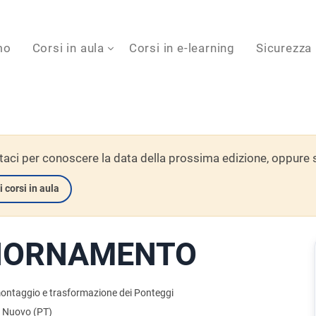
mo
Corsi in aula
Corsi in e-learning
Sicurezza
aci per conoscere la data della prossima edizione, oppure scop
i corsi in aula
GIORNAMENTO
ontaggio e trasformazione dei Ponteggi
 Nuovo (PT)