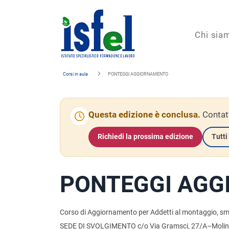
Isfel
Chi sia
Istituto
Corsi in aula
PONTEGGI AGGIORNAMENTO
specialistico
formazione
Questa edizione è conclusa.
Contatt
e
lavoro
Richiedi la prossima edizione
Tutti 
PONTEGGI AG
Corso di Aggiornamento per Addetti al montaggio, sm
SEDE DI SVOLGIMENTO c/o Via Gramsci, 27/A–Molin