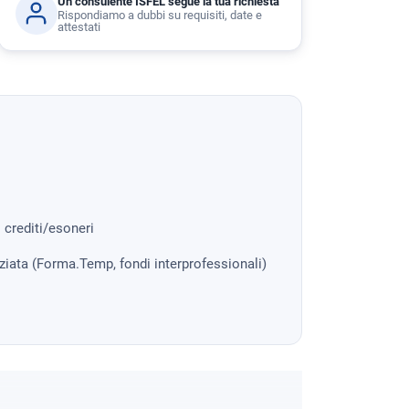
Un consulente ISFEL segue la tua richiesta
Rispondiamo a dubbi su requisiti, date e
attestati
i crediti/esoneri
nziata (Forma.Temp, fondi interprofessionali)