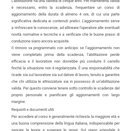
L’abilitazione ha una validità di cinque anni. Per mantenerla valida
è necessario, entro la scadenza, frequentare un corso di
aggiornamento della durata di almeno 4 ore, di cui una parte
significativa dedicata ai contenuti pratici. L’aggiornamento serve
a rinfrescare le conoscenze, ad allineare l’operatore alle eventuali
novità normative e tecniche e a verificare che le buone prassi di
conduzione siano ancora acquisite.
Il rinnovo va programmato con anticipo: se l’aggiornamento non
viene completato prima della scadenza, l’abilitazione perde
efficacia e il lavoratore non dovrebbe più condurre il carrello
finché la situazione non è regolarizzata. È una responsabilità che
ricade sia sul lavoratore sia sul datore di lavoro, tenuto a garantire
che chi utilizza le attrezzature sia in possesso di un’abilitazione
valida. Per questo conviene tenere sotto controllo le scadenze del
proprio personale e pianificare gli aggiornamenti con largo
margine.
Requisiti e documenti utili
Per accedere al corso è generalmente richiesta la maggiore età e
una buona comprensione della lingua italiana, indispensabile per
seguire la teoria e superare le prove. Sul piano aziendale è