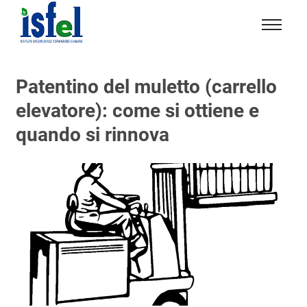
Isfel
Istituto
specialistico
Patentino del muletto (carrello
formazione
elevatore): come si ottiene e
e
lavoro
quando si rinnova