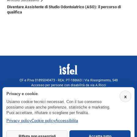
Diventare Assistente di Studio Odontoiatrico (ASO): il percorso di
qualifica
CF e P.Iva 01895040473 - REA: PT-188663 | Via Risorgimento, 548
Accesso per persone con disabilità da via A.Ricci
Monsummano Terme (PT) | 0572 525202
Privacy e cookie
x
isfelformazione@gmail.com
Usiamo cookie tecnici necessari. Con il tuo consenso
isfel@pec.it
possiamo usare anche preferenze, statistiche e marketing.
Informativa privacy
Puoi accettare, rifiutare o scegliere per finalita.
Privacy policy
Cookie policy
Accessibilita
Agenzia formativa iscritta a Formatemp
Rifiuta non essenziali
Accetta tutto