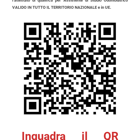
l’attestato di qualifica per Assistente di Studio Odontoiatrico
VALIDO IN TUTTO IL TERRITORIO NAZIONALE e in UE.
Inquadra il QR