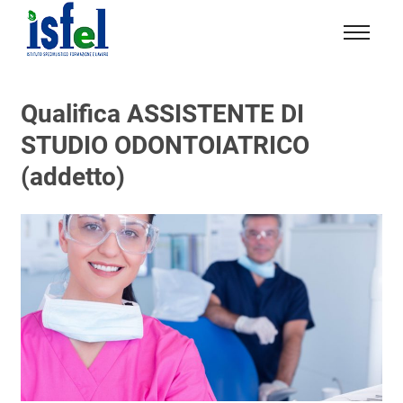
Isfel
Istituto
specialistico
Qualifica ASSISTENTE DI
formazione
STUDIO ODONTOIATRICO
e
lavoro
(addetto)