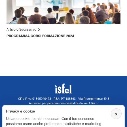
Articolo Successivo
PROGRAMMA CORSI FORMAZIONE 2024
CF e P.Iva 01895040473 - REA: PT-188663 | Via Risorgimento, 548
Accesso per persone con disabilità da via A.Ricci
Monsummano Terme (PT) | 0572 525202
Privacy e cookie
x
isfelformazione@gmail.com
Usiamo cookie tecnici necessari. Con il tuo consenso
isfel@pec.it
possiamo usare anche preferenze, statistiche e marketing.