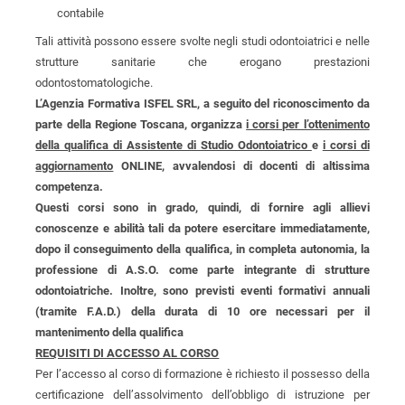
contabile
Tali attività possono essere svolte negli studi odontoiatrici e nelle
strutture sanitarie che erogano prestazioni
odontostomatologiche.
L’Agenzia Formativa ISFEL SRL, a seguito del riconoscimento da
parte della Regione Toscana, organizza
i corsi per l’ottenimento
della qualifica di Assistente di Studio Odontoiatrico
e
i corsi di
aggiornamento
ONLINE, avvalendosi di docenti di altissima
competenza.
Questi corsi sono in grado, quindi, di fornire agli allievi
conoscenze e abilità tali da potere esercitare immediatamente,
dopo il conseguimento della qualifica, in completa autonomia, la
professione di A.S.O. come parte integrante di strutture
odontoiatriche. Inoltre, sono previsti eventi formativi annuali
(tramite F.A.D.) della durata di 10 ore necessari per il
mantenimento della qualifica
REQUISITI DI ACCESSO AL CORSO
Per l’accesso al corso di formazione è richiesto il possesso della
certificazione dell’assolvimento dell’obbligo di istruzione per