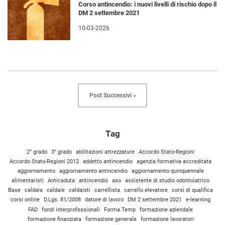
Corso antincendio: i nuovi livelli di rischio dopo il
DM 2 settembre 2021
10-03-2026
Post Successivi »
Tag
2° grado
3° grado
abilitazioni attrezzature
Accordo Stato-Regioni
Accordo Stato-Regioni 2012
addetto antincendio
agenzia formativa accreditata
aggiornamento
aggiornamento antincendio
aggiornamento quinquennale
alimentaristi
Anticaduta
antincendio
aso
assistente di studio odontoiatrico
Base
caldaia
caldaie
caldaisti
carrellista
carrello elevatore
corsi di qualifica
corsi online
D.Lgs. 81/2008
datore di lavoro
DM 2 settembre 2021
e-learning
FAD
fondi interprofessionali
Forma.Temp
formazione aziendale
formazione finanziata
formazione generale
formazione lavoratori