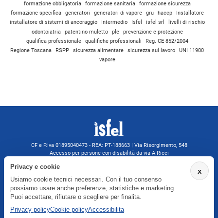
formazione obbligatoria
formazione sanitaria
formazione sicurezza
formazione specifica
generatori
generatori di vapore
gru
haccp
Installatore
installatore di sistemi di ancoraggio
Intermedio
Isfel
isfel srl
livelli di rischio
odontoiatria
patentino muletto
ple
prevenzione e protezione
qualifica professionale
qualifiche professionali
Reg. CE 852/2004
Regione Toscana
RSPP
sicurezza alimentare
sicurezza sul lavoro
UNI 11900
vapore
CF e P.Iva 01895040473 - REA: PT-188663 | Via Risorgimento, 548
Accesso per persone con disabilità da via A.Ricci
Monsummano Terme (PT) | 0572 525202
Privacy e cookie
x
isfelformazione@gmail.com
Usiamo cookie tecnici necessari. Con il tuo consenso
isfel@pec.it
possiamo usare anche preferenze, statistiche e marketing.
Informativa privacy
Puoi accettare, rifiutare o scegliere per finalita.
Privacy policy
Cookie policy
Accessibilita