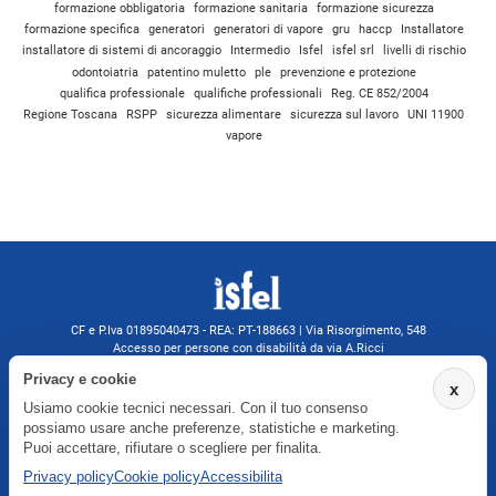
formazione obbligatoria
formazione sanitaria
formazione sicurezza
formazione specifica
generatori
generatori di vapore
gru
haccp
Installatore
installatore di sistemi di ancoraggio
Intermedio
Isfel
isfel srl
livelli di rischio
odontoiatria
patentino muletto
ple
prevenzione e protezione
qualifica professionale
qualifiche professionali
Reg. CE 852/2004
Regione Toscana
RSPP
sicurezza alimentare
sicurezza sul lavoro
UNI 11900
vapore
CF e P.Iva 01895040473 - REA: PT-188663 | Via Risorgimento, 548
Accesso per persone con disabilità da via A.Ricci
Monsummano Terme (PT) | 0572 525202
Privacy e cookie
x
isfelformazione@gmail.com
Usiamo cookie tecnici necessari. Con il tuo consenso
isfel@pec.it
possiamo usare anche preferenze, statistiche e marketing.
Informativa privacy
Puoi accettare, rifiutare o scegliere per finalita.
Privacy policy
Cookie policy
Accessibilita