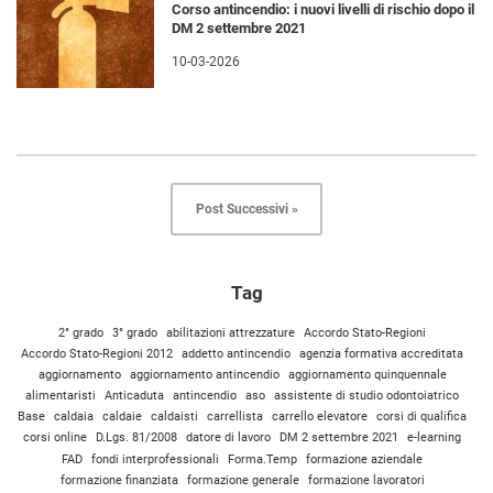
Corso antincendio: i nuovi livelli di rischio dopo il
DM 2 settembre 2021
10-03-2026
Post Successivi »
Tag
2° grado
3° grado
abilitazioni attrezzature
Accordo Stato-Regioni
Accordo Stato-Regioni 2012
addetto antincendio
agenzia formativa accreditata
aggiornamento
aggiornamento antincendio
aggiornamento quinquennale
alimentaristi
Anticaduta
antincendio
aso
assistente di studio odontoiatrico
Base
caldaia
caldaie
caldaisti
carrellista
carrello elevatore
corsi di qualifica
corsi online
D.Lgs. 81/2008
datore di lavoro
DM 2 settembre 2021
e-learning
FAD
fondi interprofessionali
Forma.Temp
formazione aziendale
formazione finanziata
formazione generale
formazione lavoratori