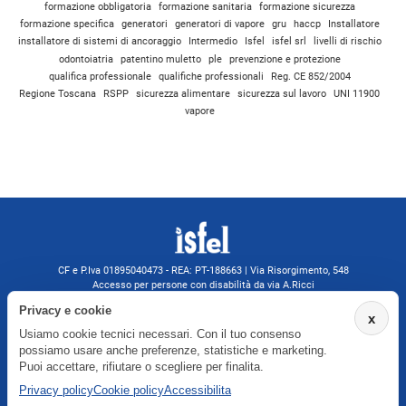
formazione obbligatoria
formazione sanitaria
formazione sicurezza
formazione specifica
generatori
generatori di vapore
gru
haccp
Installatore
installatore di sistemi di ancoraggio
Intermedio
Isfel
isfel srl
livelli di rischio
odontoiatria
patentino muletto
ple
prevenzione e protezione
qualifica professionale
qualifiche professionali
Reg. CE 852/2004
Regione Toscana
RSPP
sicurezza alimentare
sicurezza sul lavoro
UNI 11900
vapore
CF e P.Iva 01895040473 - REA: PT-188663 | Via Risorgimento, 548
Accesso per persone con disabilità da via A.Ricci
Monsummano Terme (PT) | 0572 525202
Privacy e cookie
x
isfelformazione@gmail.com
Usiamo cookie tecnici necessari. Con il tuo consenso
isfel@pec.it
possiamo usare anche preferenze, statistiche e marketing.
Informativa privacy
Puoi accettare, rifiutare o scegliere per finalita.
Privacy policy
Cookie policy
Accessibilita