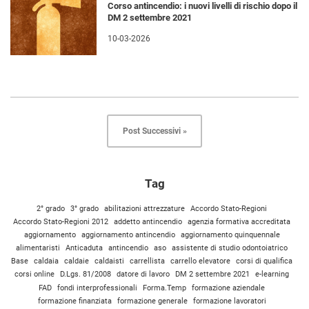
Corso antincendio: i nuovi livelli di rischio dopo il
DM 2 settembre 2021
10-03-2026
Post Successivi »
Tag
2° grado
3° grado
abilitazioni attrezzature
Accordo Stato-Regioni
Accordo Stato-Regioni 2012
addetto antincendio
agenzia formativa accreditata
aggiornamento
aggiornamento antincendio
aggiornamento quinquennale
alimentaristi
Anticaduta
antincendio
aso
assistente di studio odontoiatrico
Base
caldaia
caldaie
caldaisti
carrellista
carrello elevatore
corsi di qualifica
corsi online
D.Lgs. 81/2008
datore di lavoro
DM 2 settembre 2021
e-learning
FAD
fondi interprofessionali
Forma.Temp
formazione aziendale
formazione finanziata
formazione generale
formazione lavoratori