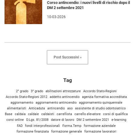
Corso antincendio: i nuovi livelli di rischio dopo il
DM 2 settembre 2021
10-03-2026
Post Successivi »
Tag
2° grado
3° grado
abilitazioni attrezzature
Accordo Stato-Regioni
Accordo Stato-Regioni 2012
addetto antincendio
agenzia formativa accreditata
aggiornamento
aggiornamento antincendio
aggiornamento quinquennale
alimentaristi
Anticaduta
antincendio
aso
assistente di studio odontoiatrico
Base
caldaia
caldaie
caldaisti
carrellista
carrello elevatore
corsi di qualifica
corsi online
D.Lgs. 81/2008
datore di lavoro
DM 2 settembre 2021
e-learning
FAD
fondi interprofessionali
Forma.Temp
formazione aziendale
formazione finanziata
formazione generale
formazione lavoratori