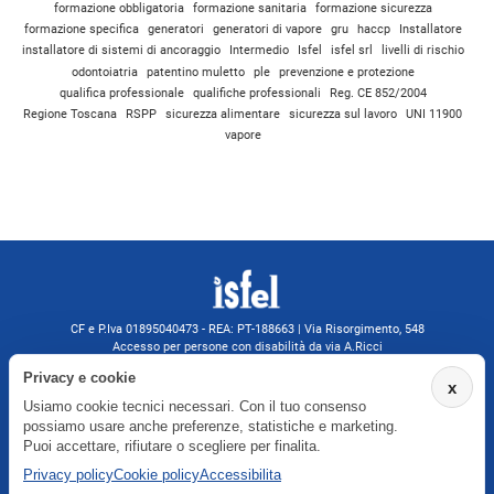
formazione obbligatoria
formazione sanitaria
formazione sicurezza
formazione specifica
generatori
generatori di vapore
gru
haccp
Installatore
installatore di sistemi di ancoraggio
Intermedio
Isfel
isfel srl
livelli di rischio
odontoiatria
patentino muletto
ple
prevenzione e protezione
qualifica professionale
qualifiche professionali
Reg. CE 852/2004
Regione Toscana
RSPP
sicurezza alimentare
sicurezza sul lavoro
UNI 11900
vapore
CF e P.Iva 01895040473 - REA: PT-188663 | Via Risorgimento, 548
Accesso per persone con disabilità da via A.Ricci
Monsummano Terme (PT) | 0572 525202
Privacy e cookie
x
isfelformazione@gmail.com
Usiamo cookie tecnici necessari. Con il tuo consenso
isfel@pec.it
possiamo usare anche preferenze, statistiche e marketing.
Informativa privacy
Puoi accettare, rifiutare o scegliere per finalita.
Privacy policy
Cookie policy
Accessibilita