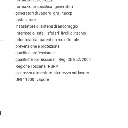
formazione specifica
generatori
generatori di vapore
gru
haccp
Installatore
installatore di sistemi di ancoraggio
Intermedio
Isfel
isfel srl
livelli di rischio
odontoiatria
patentino muletto
ple
prevenzione e protezione
qualifica professionale
qualifiche professionali
Reg. CE 852/2004
Regione Toscana
RSPP
sicurezza alimentare
sicurezza sul lavoro
UNI 11900
vapore
i