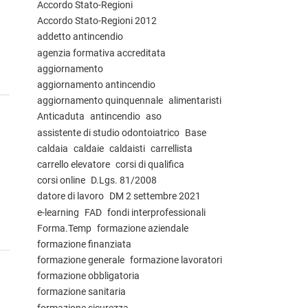
Accordo Stato-Regioni
Accordo Stato-Regioni 2012
addetto antincendio
agenzia formativa accreditata
aggiornamento
aggiornamento antincendio
aggiornamento quinquennale
alimentaristi
Anticaduta
antincendio
aso
assistente di studio odontoiatrico
Base
caldaia
caldaie
caldaisti
carrellista
carrello elevatore
corsi di qualifica
corsi online
D.Lgs. 81/2008
datore di lavoro
DM 2 settembre 2021
e-learning
FAD
fondi interprofessionali
Forma.Temp
formazione aziendale
formazione finanziata
formazione generale
formazione lavoratori
formazione obbligatoria
formazione sanitaria
formazione sicurezza