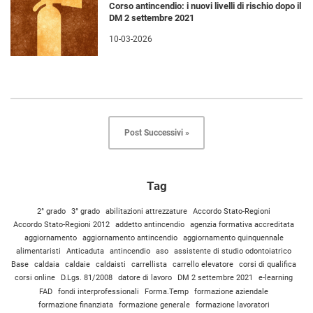
Corso antincendio: i nuovi livelli di rischio dopo il
DM 2 settembre 2021
10-03-2026
Post Successivi »
Tag
2° grado
3° grado
abilitazioni attrezzature
Accordo Stato-Regioni
Accordo Stato-Regioni 2012
addetto antincendio
agenzia formativa accreditata
aggiornamento
aggiornamento antincendio
aggiornamento quinquennale
alimentaristi
Anticaduta
antincendio
aso
assistente di studio odontoiatrico
Base
caldaia
caldaie
caldaisti
carrellista
carrello elevatore
corsi di qualifica
corsi online
D.Lgs. 81/2008
datore di lavoro
DM 2 settembre 2021
e-learning
FAD
fondi interprofessionali
Forma.Temp
formazione aziendale
formazione finanziata
formazione generale
formazione lavoratori