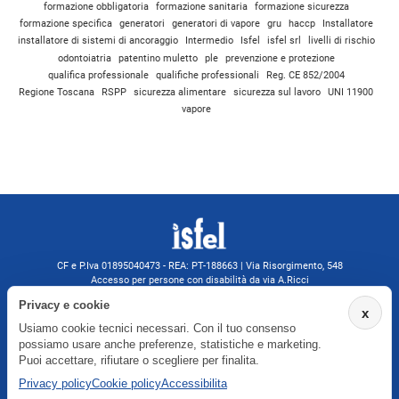
formazione obbligatoria
formazione sanitaria
formazione sicurezza
formazione specifica
generatori
generatori di vapore
gru
haccp
Installatore
installatore di sistemi di ancoraggio
Intermedio
Isfel
isfel srl
livelli di rischio
odontoiatria
patentino muletto
ple
prevenzione e protezione
qualifica professionale
qualifiche professionali
Reg. CE 852/2004
Regione Toscana
RSPP
sicurezza alimentare
sicurezza sul lavoro
UNI 11900
vapore
CF e P.Iva 01895040473 - REA: PT-188663 | Via Risorgimento, 548
Accesso per persone con disabilità da via A.Ricci
Monsummano Terme (PT) | 0572 525202
Privacy e cookie
x
isfelformazione@gmail.com
Usiamo cookie tecnici necessari. Con il tuo consenso
isfel@pec.it
possiamo usare anche preferenze, statistiche e marketing.
Informativa privacy
Puoi accettare, rifiutare o scegliere per finalita.
Privacy policy
Cookie policy
Accessibilita