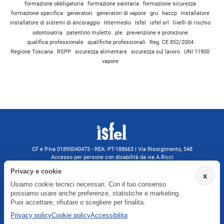
formazione obbligatoria
formazione sanitaria
formazione sicurezza
formazione specifica
generatori
generatori di vapore
gru
haccp
Installatore
installatore di sistemi di ancoraggio
Intermedio
Isfel
isfel srl
livelli di rischio
odontoiatria
patentino muletto
ple
prevenzione e protezione
qualifica professionale
qualifiche professionali
Reg. CE 852/2004
Regione Toscana
RSPP
sicurezza alimentare
sicurezza sul lavoro
UNI 11900
vapore
CF e P.Iva 01895040473 - REA: PT-188663 | Via Risorgimento, 548
Accesso per persone con disabilità da via A.Ricci
Monsummano Terme (PT) | 0572 525202
Privacy e cookie
x
isfelformazione@gmail.com
Usiamo cookie tecnici necessari. Con il tuo consenso
isfel@pec.it
possiamo usare anche preferenze, statistiche e marketing.
Informativa privacy
Puoi accettare, rifiutare o scegliere per finalita.
Privacy policy
Cookie policy
Accessibilita