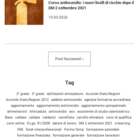
Corso antincendio: i nuovi livelli di rischio dopo il
DM 2 settembre 2021
10-03-2026
Post Successivi »
Tag
2° grado
3° grado
abilitazioni attrezzature
Accordo Stato-Regioni
Accordo Stato-Regioni 2012
addetto antincendio
agenzia formativa accreditata
aggiornamento
aggiornamento antincendio
aggiornamento quinquennale
alimentaristi
Anticaduta
antincendio
aso
assistente di studio odontoiatrico
Base
caldaia
caldaie
caldaisti
carrellista
carrello elevatore
corsi di qualifica
corsi online
D.Lgs. 81/2008
datore di lavoro
DM 2 settembre 2021
e-learning
FAD
fondi interprofessionali
Forma.Temp
formazione aziendale
formazione finanziata
formazione generale
formazione lavoratori